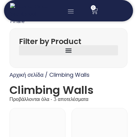
0
Ειδικές Κατασκευές
Πισίνα Κατά Των Μεδουσών
Φουσκωτές Προβλήτες
Τσουλήθρες Για Γιοτ
Filter by Product
/ Climbing Walls
Αρχική σελίδα
Climbing Walls
Προβάλλονται όλα - 3 αποτελέσματα