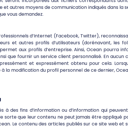
é et seront incorporées aux fichiers correspondants do
que et autres moyens de communication indiqués dans la s
s que vous demandez.
rofessionnels d’Internet (Facebook, Twitter), reconnaissa
rs et autres profils d’utilisateurs (dorénavant, les f
permet aux profils d’entreprise. Ainsi, Ocean pourra in
 ainsi que fournir un service client personnalisé. En aucu
expressément et expressément obtenu pour cela. Lorsq
 à la modification du profil personnel de ce dernier, Ocea
g
 à des fins d’information ou d’information qui peuvent n
de sorte que leur contenu ne peut jamais être appliqué par 
ean. Le contenu des articles publiés sur ce site web et