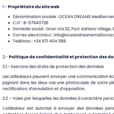
1.-
Propriétaire du site web
Dénomination sociale : OCEAN DREAMS Mediterran
C.I.F : B-57940728
Domicilio social : Gran Vía 22, Port Adriano Village,
Correo electrónico : info@oceandreamsmallorca
Teléfono : +34 971 404 588
.
2.-
Politique de confidentialité et protection des d
2.1.- Exercice des droits de protection des données
Les utilisateurs peuvent envoyer une communication écr
joignant dans les deux cas une photocopie de votre piè
rectification, d’annulation et d’opposition.
2.2 – Voies par lesquelles les données à caractère perso
L’utilisateur est autorisé à envoyer des données pe