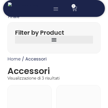
0
Realizzazioni Su Misura
Piscina Anti Meduse
Piattaforma Gonfiabile
Scivoli Per Yacht
Molo Gonfiabile
Filter by Product
/ Accessori
Home
Accessori
Visualizzazione di 3 risultati